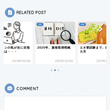
RELATED POST
資格
資格
025年、資格取得戦略
エネ管試験まで、残り5
ビルメンの私が次に
カ月
す資格は・・・
2025年1月14日
2025年2月25日
2023年9
COMMENT