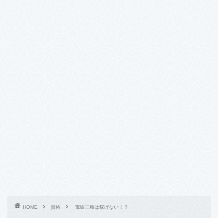
HOME
資格
電験三種は稼げない！？