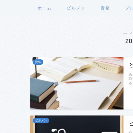
ホーム
ビルメン
資格
プ
― A
2
資格
あ
取
ろ
ビルメン
タ