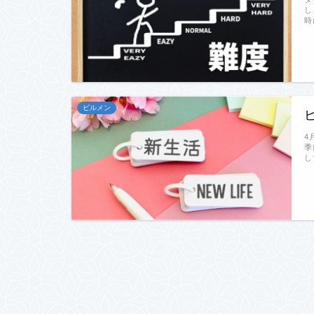
し
時
ビルメン
4
季
し