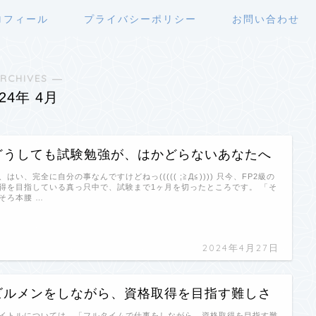
ロフィール
プライバシーポリシー
お問い合わせ
RCHIVES ―
024年 4月
どうしても試験勉強が、はかどらないあなたへ
、はい、完全に自分の事なんですけどねっ((((( ;≧Д≦)))) 只今、FP2級の
得を目指している真っ只中で、試験まで1ヶ月を切ったところです。 「そ
そろ本腰 …
2024年4月27日
ビルメンをしながら、資格取得を目指す難しさ
イトルについては、「フルタイムで仕事をしながら、資格取得を目指す難