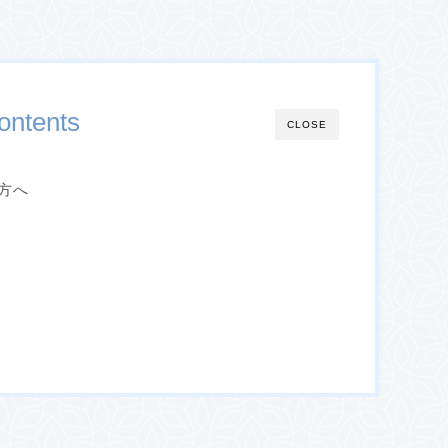
ontents
CLOSE
方へ